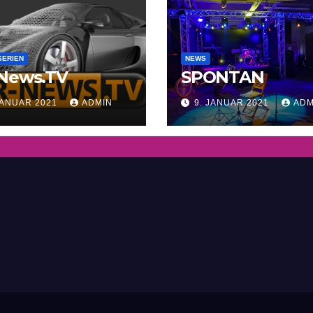
SERIEN
NEWS
 News.TV
SPONTAN
JANUAR 2021
ADMIN
9. JANUAR 2021
ADM