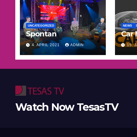
UNCATEGORIZED
NEWS
Spontan
Car
4. APRIL 2021
ADMIN
15. 
Watch Now TesasTV