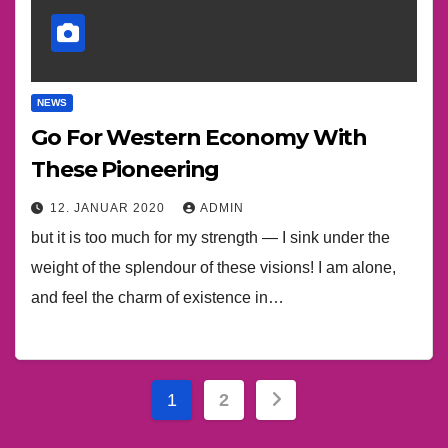
NEWS
Go For Western Economy With
These Pioneering
12. JANUAR 2020
ADMIN
but it is too much for my strength — I sink under the
weight of the splendour of these visions! I am alone,
and feel the charm of existence in…
Seitennummerieru
1
2
der