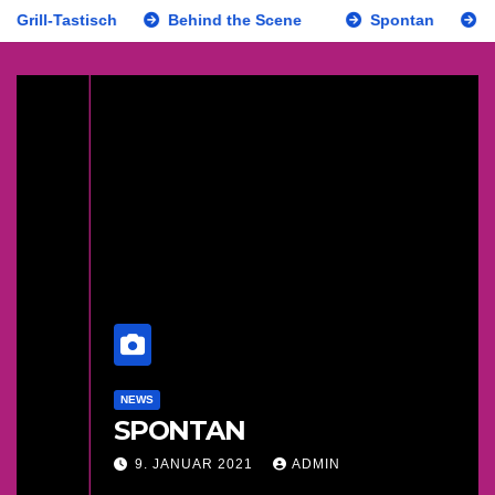
-Tastisch
Behind the Scene
Spontan
Car New
NEWS
SPONTAN
9. JANUAR 2021
ADMIN