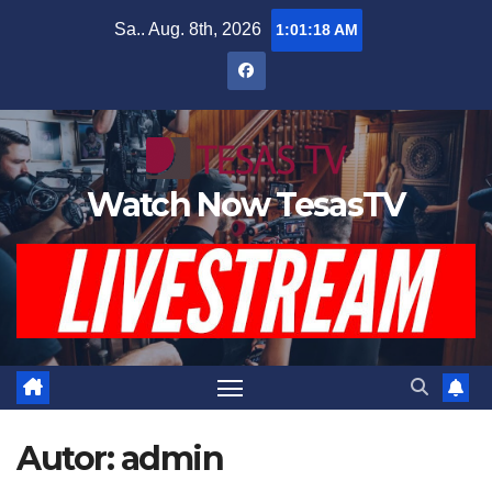
Zum
Sa.. Aug. 8th, 2026
1:01:19 AM
Inhalt
springen
Watch Now TesasTV
Autor:
admin