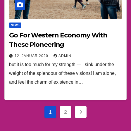
NEWS
Go For Western Economy With
These Pioneering
12. JANUAR 2020
ADMIN
but it is too much for my strength — I sink under the
weight of the splendour of these visions! I am alone,
and feel the charm of existence in…
Seitennummerieru
1
2
der