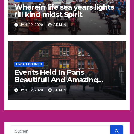
Wherein life sea years lights
fill kind midst Spirit
JAN. 12, 2020
ADMIN
UNCATEGORIZED
Events Held In Paris
Beautifull And Amazing
Things
JAN. 12, 2020
ADMIN