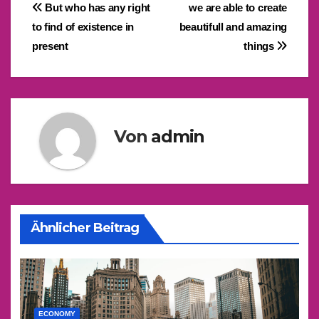
Beitragsnavigation
But who has any right
we are able to create
to find of existence in
beautifull and amazing
present
things
Von
admin
Ähnlicher Beitrag
ECONOMY